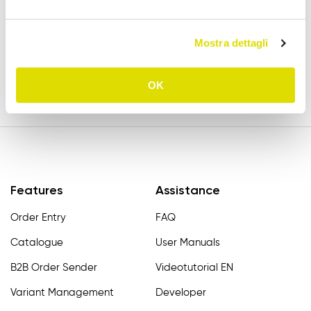
Try Order Sender for free in its full version for
15 days.
Mostra dettagli
Try for free
OK
Features
Assistance
Order Entry
FAQ
Catalogue
User Manuals
B2B Order Sender
Videotutorial EN
Variant Management
Developer