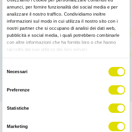
annunci, per fornire funzionalità dei social media e per
analizzare il nostro traffico. Condividiamo inoltre
Read more
informazioni sul modo in cui utilizza il nostro sito con i
nostri partner che si occupano di analisi dei dati web,
pubblicità e social media, i quali potrebbero combinarle
con altre informazioni che ha fornito loro o che hanno
raccolto dal suo utilizzo dei loro servizi.
Link
Selezione
all'informativa:
https://www.ordersender.com/cookie-
Necessari
del
policy
consenso
Preferenze
Statistiche
Boost your sales!
Marketing