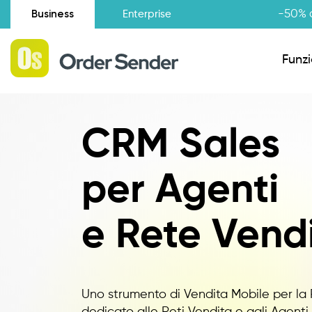
Business
-50% d
Enterprise
Funzi
CRM Sales
Situazione amministrativa
per Agenti
Novità
Raccolta Ordini Agenti
e Rete Vend
Catalogo Agenti
Uno strumento di Vendita Mobile per la 
dedicato alle Reti Vendita e agli Agent