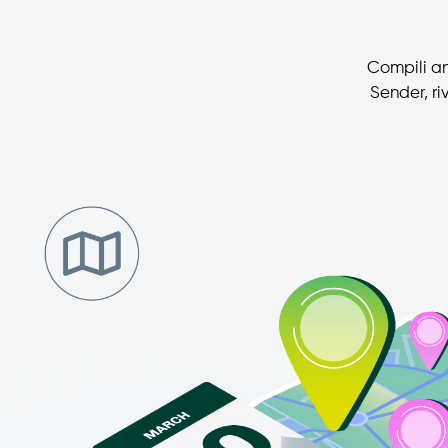
Compili an
Sender, ri