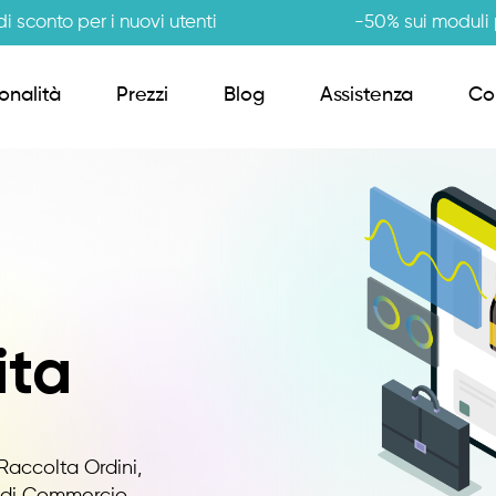
i sconto per i nuovi utenti
-50% sui moduli p
onalità
Prezzi
Blog
Assistenza
Co
Order Sender B2B
CRM Giro Visite
Gestione Varianti
ita
Anagrafiche Certificate
Raccolta Ordini,
i di Commercio.