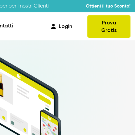
er per i nostri Clienti
Ottieni il tuo Sconto!
Prova
ntatti
Login
Gratis
Provvigioni
Business Intelligence
Integrazione