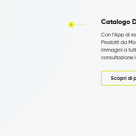
Catalogo D
Con l’App di rac
Prodotti da Mob
immagini a tut
consultazione
Scopri di 