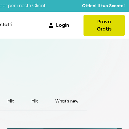
er per i nostri Clienti
Ottieni il tuo Sconto!
Prova
ntatti
Login
Gratis
Provvigioni
Business Intelligence
Integrazione
Mix
Mix
What's new