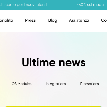
i sconto per i nuovi utenti
-50% sui moduli p
onalità
Prezzi
Blog
Assistenza
Co
Order Sender B2B
Ultime news
CRM Giro Visite
Gestione Varianti
OS Modules
Integrations
Promotions
Anagrafiche Certificate