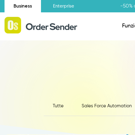
Business
-50% d
Enterprise
Funzi
Situazione amministrativa
Novità
Raccolta Ordini Agenti
Catalogo Agenti
Tutte
Sales Force Automation