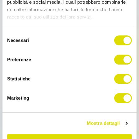
pubblicità e social media, i quali potrebbero combinarle
con altre informazioni che ha fornito loro o che hanno
raccolto dal suo utilizzo dei loro servizi.
Link
Selezione
all'informativa:
https://www.ordersender.com/cookie-
Necessari
del
policy
consenso
Preferenze
Statistiche
Moduli
Catalogo, Giro Visite, Taglia e Colore,
Marketing
Provvigioni
Catalogo, Giro Visite, Taglia e Colore, Provvigioni
Catalogo, Giro Visite, Taglia e Colore, Provvigioni
Mostra dettagli
Metti il turbo alle tue vendite […]