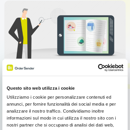
Moduli
Catalogo prodotti digitale: vendi in mobilità
Questo sito web utilizza i cookie
Catalogo prodotti digitale: vendi in mobilità
Catalogo prodotti digitale: vendi in mobilità Scegli
Utilizziamo i cookie per personalizzare contenuti ed
uno strumento di Vendita indispensabile come il […]
annunci, per fornire funzionalità dei social media e per
analizzare il nostro traffico. Condividiamo inoltre
informazioni sul modo in cui utilizza il nostro sito con i
Leggi tutto
nostri partner che si occupano di analisi dei dati web,