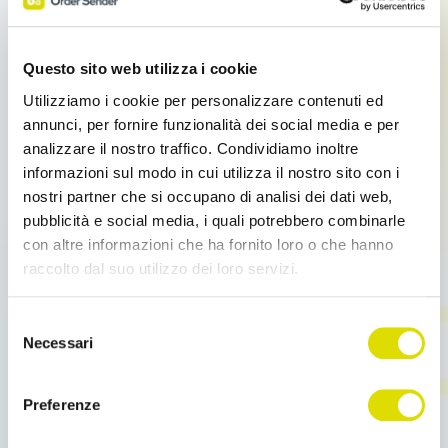
Questo sito web utilizza i cookie
Giro Visite clienti
Utilizziamo i cookie per personalizzare contenuti ed
annunci, per fornire funzionalità dei social media e per
Gestisci e pianifica tutte le visite dai tuoi clienti e
analizzare il nostro traffico. Condividiamo inoltre
individua la loro posizione con l’aiuto della mappa
informazioni sul modo in cui utilizza il nostro sito con i
interattiva, crea Report a fine visita.
nostri partner che si occupano di analisi dei dati web,
Tieni traccia di tutti i tuoi Lead: hai una panoramica
pubblicità e social media, i quali potrebbero combinarle
di tutti i tuoi clienti a portata di click, ovunque, e tutte
con altre informazioni che ha fornito loro o che hanno
le informazioni necessarie per concludere al meglio
raccolto dal suo utilizzo dei loro servizi.
ogni trattativa.
Link
Selezione
all'informativa:
https://www.ordersender.com/cookie-
Necessari
del
policy
Provvigioni Agenti
consenso
Preferenze
Misura il tuo lavoro.