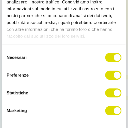
analizzare il nostro traffico. Condividiamo inoltre
informazioni sul modo in cui utilizza il nostro sito con i
nostri partner che si occupano di analisi dei dati web,
pubblicità e social media, i quali potrebbero combinarle
con altre informazioni che ha fornito loro o che hanno
raccolto dal suo utilizzo dei loro servizi.
Link
Selezione
all'informativa:
https://www.ordersender.com/cookie-
Necessari
del
policy
consenso
OS B2B – Come utilizzare il portale E-
commerce per i clienti
Preferenze
Durata3:51
Statistiche
Marketing