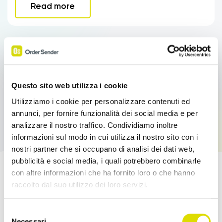
Read more
Questo sito web utilizza i cookie
Utilizziamo i cookie per personalizzare contenuti ed
annunci, per fornire funzionalità dei social media e per
analizzare il nostro traffico. Condividiamo inoltre
informazioni sul modo in cui utilizza il nostro sito con i
nostri partner che si occupano di analisi dei dati web,
pubblicità e social media, i quali potrebbero combinarle
con altre informazioni che ha fornito loro o che hanno
Boost your sales!
raccolto dal suo utilizzo dei loro servizi.
Link
Try Order Sender for free in its full version for
Selezione
all'informativa:
https://www.ordersender.com/cookie-
Necessari