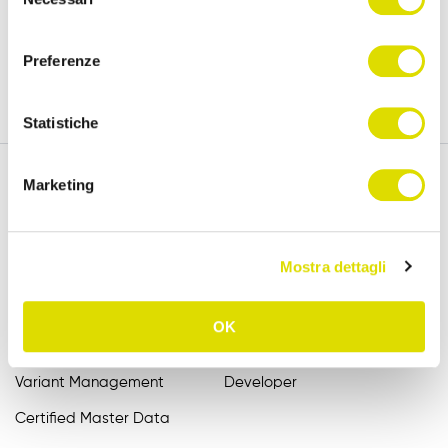
15 days.
del
policy
consenso
Preferenze
Try for free
Statistiche
Marketing
Features
Assistance
Mostra dettagli
Order Entry
FAQ
Catalogue
User Manuals
OK
B2B Order Sender
Videotutorial EN
Variant Management
Developer
Certified Master Data