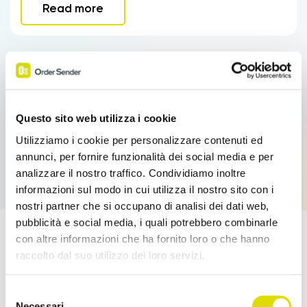
Read more
Questo sito web utilizza i cookie
Utilizziamo i cookie per personalizzare contenuti ed
annunci, per fornire funzionalità dei social media e per
analizzare il nostro traffico. Condividiamo inoltre
informazioni sul modo in cui utilizza il nostro sito con i
nostri partner che si occupano di analisi dei dati web,
pubblicità e social media, i quali potrebbero combinarle
con altre informazioni che ha fornito loro o che hanno
Boost your sales!
raccolto dal suo utilizzo dei loro servizi.
Link
Try Order Sender for free in its full version for
Selezione
all'informativa:
https://www.ordersender.com/cookie-
Necessari