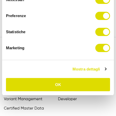
15 days.
del
policy
consenso
Preferenze
Try for free
Statistiche
Marketing
Features
Assistance
Mostra dettagli
Order Entry
FAQ
Catalogue
User Manuals
OK
B2B Order Sender
Videotutorial EN
Variant Management
Developer
Certified Master Data