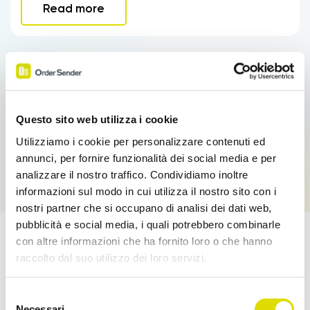
Read more
Questo sito web utilizza i cookie
Utilizziamo i cookie per personalizzare contenuti ed
annunci, per fornire funzionalità dei social media e per
analizzare il nostro traffico. Condividiamo inoltre
informazioni sul modo in cui utilizza il nostro sito con i
nostri partner che si occupano di analisi dei dati web,
pubblicità e social media, i quali potrebbero combinarle
con altre informazioni che ha fornito loro o che hanno
Boost your sales!
raccolto dal suo utilizzo dei loro servizi.
Link
Try Order Sender for free in its full version for
Selezione
all'informativa:
https://www.ordersender.com/cookie-
Necessari