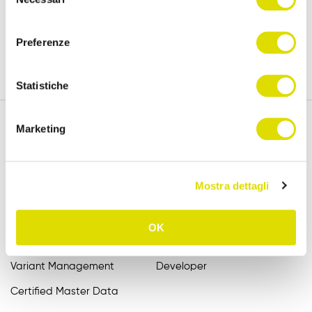
15 days.
del
policy
consenso
Preferenze
Try for free
Statistiche
Marketing
Features
Assistance
Mostra dettagli
Order Entry
FAQ
Catalogue
User Manuals
OK
B2B Order Sender
Videotutorial EN
Variant Management
Developer
Certified Master Data