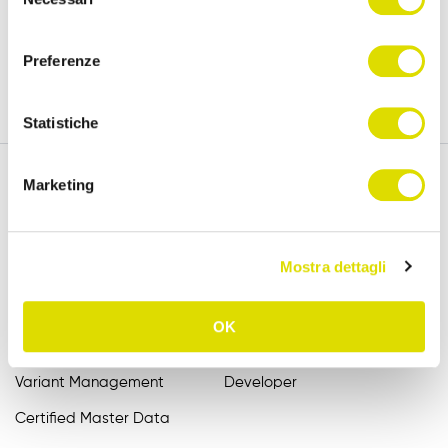
15 days.
del
policy
consenso
Preferenze
Try for free
Statistiche
Marketing
Features
Assistance
Mostra dettagli
Order Entry
FAQ
Catalogue
User Manuals
OK
B2B Order Sender
Videotutorial EN
Variant Management
Developer
Certified Master Data