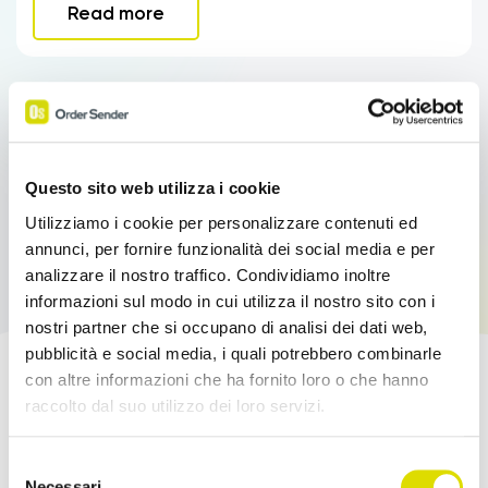
Read more
Questo sito web utilizza i cookie
Utilizziamo i cookie per personalizzare contenuti ed
annunci, per fornire funzionalità dei social media e per
analizzare il nostro traffico. Condividiamo inoltre
informazioni sul modo in cui utilizza il nostro sito con i
nostri partner che si occupano di analisi dei dati web,
pubblicità e social media, i quali potrebbero combinarle
con altre informazioni che ha fornito loro o che hanno
Boost your sales!
raccolto dal suo utilizzo dei loro servizi.
Link
Try Order Sender for free in its full version for
Selezione
all'informativa:
https://www.ordersender.com/cookie-
Necessari