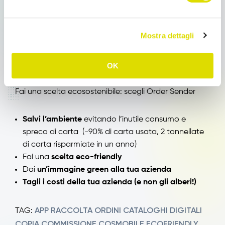
Facciamo parte della
Green Generation
che guarda
a un
futuro libero dall’energia dei combustili fossili,
in favore di
fonti rinnovabili
, di un
consumo
Mostra dettagli
sostenibile
, della
Green Economy
.
OK
Fai una scelta ecosostenibile: scegli Order Sender
Salvi l’ambiente
evitando l’inutile consumo e
spreco di carta
(-90% di carta usata, 2 tonnellate
di carta risparmiate in un anno)
Fai una
scelta eco-friendly
Dai
un’immagine green alla tua azienda
Tagli i costi della tua azienda (e non gli alberi!)
APP RACCOLTA ORDINI
CATALOGHI DIGITALI
TAG:
COPIA COMMISSIONE
COSMOBILE
ECOFRIENDLY