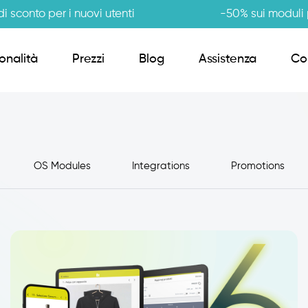
i sconto per i nuovi utenti
-50% sui moduli p
onalità
Prezzi
Blog
Assistenza
Co
Order Sender B2B
OS Modules
Integrations
Promotions
CRM Giro Visite
Gestione Varianti
Anagrafiche Certificate