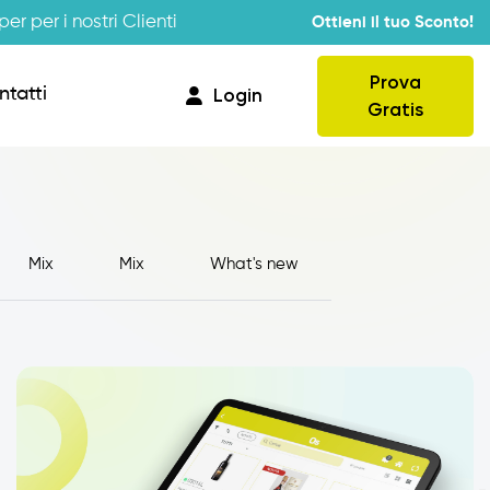
er per i nostri Clienti
Ottieni il tuo Sconto!
Prova
ntatti
Login
Gratis
Mix
Mix
What's new
Provvigioni
Business Intelligence
Integrazione