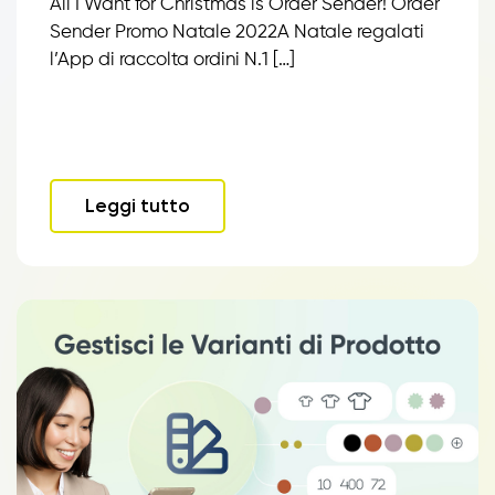
All I Want for Christmas is Order Sender! Order
Sender Promo Natale 2022A Natale regalati
l’App di raccolta ordini N.1 […]
Leggi tutto