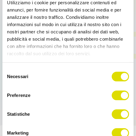
Utilizziamo i cookie per personalizzare contenuti ed
Agenti, è sponsor del Festival Jazz&Wine in
Montalcino 2025. Vuoi partecipare? Richiedi il tuo
annunci, per fornire funzionalità dei social media e per
biglietto.
analizzare il nostro traffico. Condividiamo inoltre
informazioni sul modo in cui utilizza il nostro sito con i
nostri partner che si occupano di analisi dei dati web,
Leggi tutto
pubblicità e social media, i quali potrebbero combinarle
con altre informazioni che ha fornito loro o che hanno
raccolto dal suo utilizzo dei loro servizi.
Link
Selezione
all'informativa:
https://www.ordersender.com/cookie-
Necessari
del
policy
consenso
Preferenze
Statistiche
Marketing