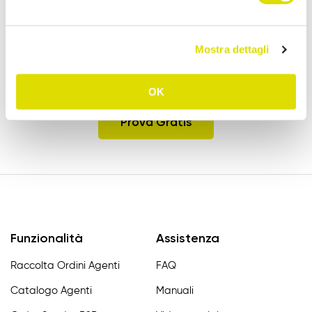
Potenzia le tue Vendite!
Mostra dettagli
Prova l'App Order Sender gratis, nella sua
versione completa, per 15 giorni.
OK
Prova Gratis
Funzionalità
Assistenza
Raccolta Ordini Agenti
FAQ
Catalogo Agenti
Manuali