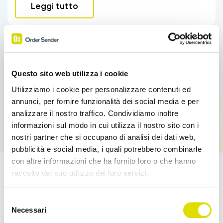
Leggi tutto
Questo sito web utilizza i cookie
Utilizziamo i cookie per personalizzare contenuti ed
annunci, per fornire funzionalità dei social media e per
analizzare il nostro traffico. Condividiamo inoltre
informazioni sul modo in cui utilizza il nostro sito con i
nostri partner che si occupano di analisi dei dati web,
pubblicità e social media, i quali potrebbero combinarle
con altre informazioni che ha fornito loro o che hanno
raccolto dal suo utilizzo dei loro servizi.
Potenzia le tue Vendite!
Link
Selezione
all'informativa:
https://www.ordersender.com/cookie-
Necessari
Prova l'App Order Sender gratis, nella sua
del
policy