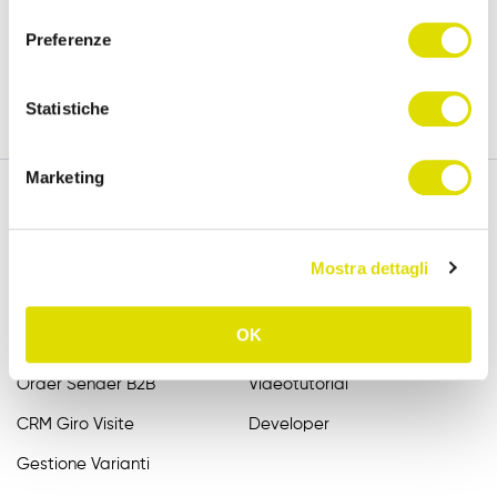
versione completa, per 15 giorni.
consenso
Preferenze
Prova Gratis
Statistiche
Marketing
Funzionalità
Assistenza
Mostra dettagli
Raccolta Ordini Agenti
FAQ
OK
Catalogo Agenti
Manuali
Order Sender B2B
Videotutorial
CRM Giro Visite
Developer
Gestione Varianti