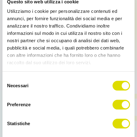
Questo sito web utilizza i cookie
Statistiche e Provvigioni Agenti di commercio
Utilizziamo i cookie per personalizzare contenuti ed
Statistiche e provvigioni agenti di commercio: per
annunci, per fornire funzionalità dei social media e per
raggiungere i tuoi obiettivi di vendita è […]
analizzare il nostro traffico. Condividiamo inoltre
informazioni sul modo in cui utilizza il nostro sito con i
nostri partner che si occupano di analisi dei dati web,
Leggi tutto
pubblicità e social media, i quali potrebbero combinarle
con altre informazioni che ha fornito loro o che hanno
raccolto dal suo utilizzo dei loro servizi.
Link
Selezione
all'informativa:
https://www.ordersender.com/cookie-
Necessari
del
policy
consenso
Preferenze
Statistiche
Moduli