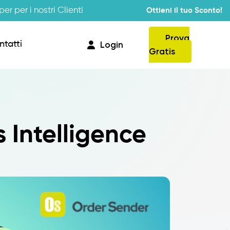
er per i nostri Clienti
Ottieni il tuo Sconto!
Prova
ntatti
Login
Gratis
Provvigioni
s Intelligence
Business Intelligence
Integrazione