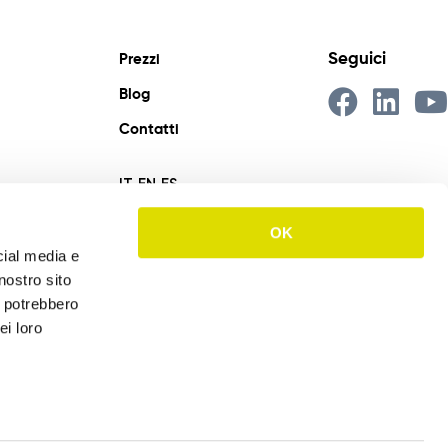
Seguici
Prezzi
Blog
Contatti
IT
EN
ES
OK
cial media e
nostro sito
i potrebbero
ei loro