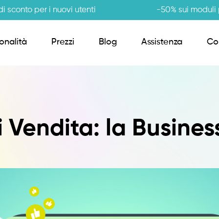
i sconto per i nuovi utenti
-50% sui moduli p
onalità
Prezzi
Blog
Assistenza
Co
Order Sender B2B
i Vendita: la Busines
CRM Giro Visite
Gestione Varianti
Anagrafiche Certificate