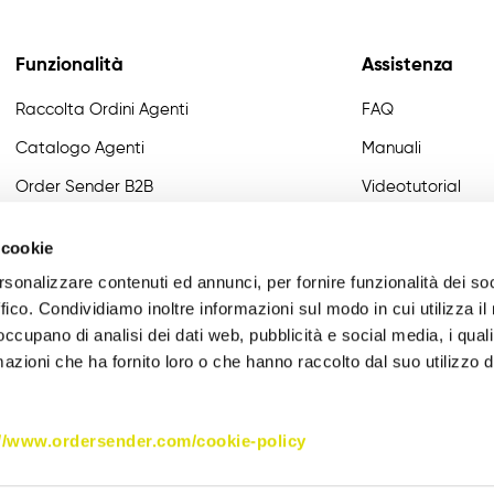
Funzionalità
Assistenza
Raccolta Ordini Agenti
FAQ
Catalogo Agenti
Manuali
Order Sender B2B
Videotutorial
CRM Giro Visite
Developer
 cookie
Gestione Varianti
rsonalizzare contenuti ed annunci, per fornire funzionalità dei so
Anagrafiche Certificate
ffico. Condividiamo inoltre informazioni sul modo in cui utilizza il 
 occupano di analisi dei dati web, pubblicità e social media, i qual
Provvigioni
azioni che ha fornito loro o che hanno raccolto dal suo utilizzo d
Business Intelligence
Integrazione
://www.ordersender.com/cookie-policy