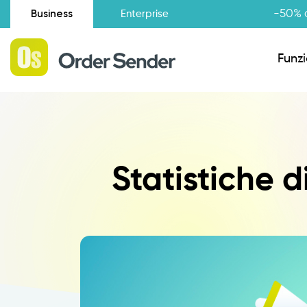
Business
-50% d
Enterprise
Funzi
Situazione amministrativa
Statistiche d
Novità
Raccolta Ordini Agenti
Catalogo Agenti