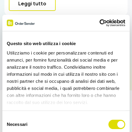
Leggi tutto
Questo sito web utilizza i cookie
Utilizziamo i cookie per personalizzare contenuti ed
annunci, per fornire funzionalità dei social media e per
analizzare il nostro traffico. Condividiamo inoltre
informazioni sul modo in cui utilizza il nostro sito con i
nostri partner che si occupano di analisi dei dati web,
pubblicità e social media, i quali potrebbero combinarle
con altre informazioni che ha fornito loro o che hanno
raccolto dal suo utilizzo dei loro servizi.
Potenzia le tue Vendite!
Link
Selezione
all'informativa:
https://www.ordersender.com/cookie-
Necessari
Prova l'App Order Sender gratis, nella sua
del
policy