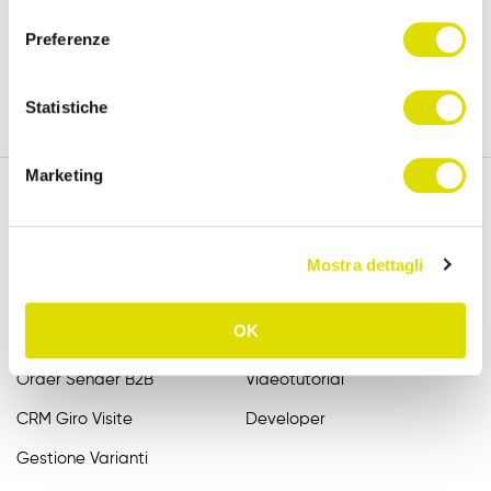
versione completa, per 15 giorni.
consenso
Preferenze
Prova Gratis
Statistiche
Marketing
Funzionalità
Assistenza
Mostra dettagli
Raccolta Ordini Agenti
FAQ
OK
Catalogo Agenti
Manuali
Order Sender B2B
Videotutorial
CRM Giro Visite
Developer
Gestione Varianti