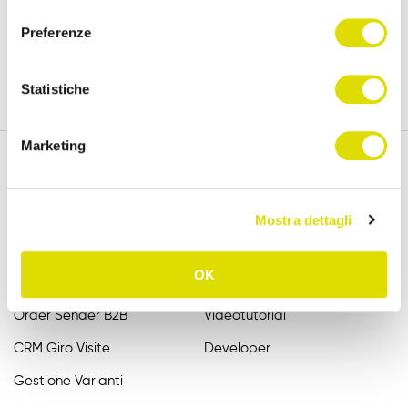
versione completa, per 15 giorni.
consenso
Preferenze
Prova Gratis
Statistiche
Marketing
Funzionalità
Assistenza
Mostra dettagli
Raccolta Ordini Agenti
FAQ
OK
Catalogo Agenti
Manuali
Order Sender B2B
Videotutorial
CRM Giro Visite
Developer
Gestione Varianti