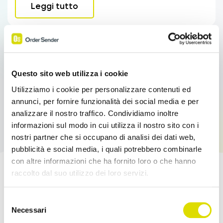
Leggi tutto
Questo sito web utilizza i cookie
Utilizziamo i cookie per personalizzare contenuti ed
annunci, per fornire funzionalità dei social media e per
analizzare il nostro traffico. Condividiamo inoltre
informazioni sul modo in cui utilizza il nostro sito con i
nostri partner che si occupano di analisi dei dati web,
pubblicità e social media, i quali potrebbero combinarle
con altre informazioni che ha fornito loro o che hanno
raccolto dal suo utilizzo dei loro servizi.
Potenzia le tue Vendite!
Link
Selezione
all'informativa:
https://www.ordersender.com/cookie-
Necessari
Prova l'App Order Sender gratis, nella sua
del
policy