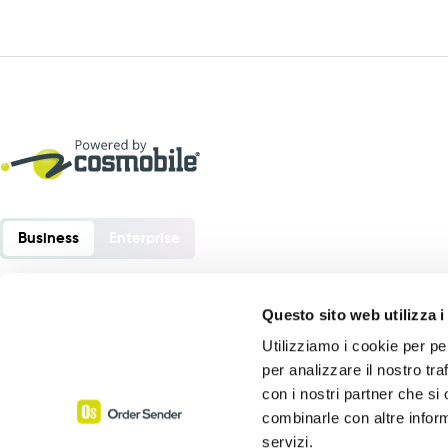
Business
Enterprise
Questo sito web utilizza i
Utilizziamo i cookie per pe
Order Sender è un software sviluppato da:
per analizzare il nostro tra
Cosmobile srl
con i nostri partner che si
Via Europa 6 – 40061 Minerbio (BO) – Italia
combinarle con altre inform
servizi.
P. Iva 02864441205