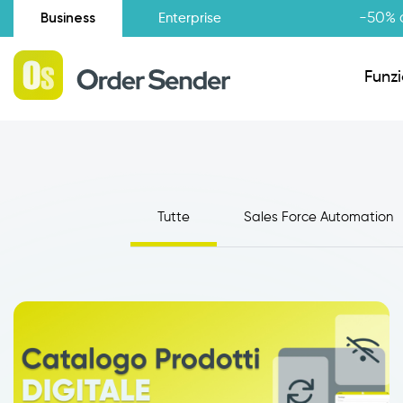
Business
-50% d
Enterprise
Funzi
Situazione amministrativa
Tutte
Sales Force Automation
Novità
Raccolta Ordini Agenti
Catalogo Agenti