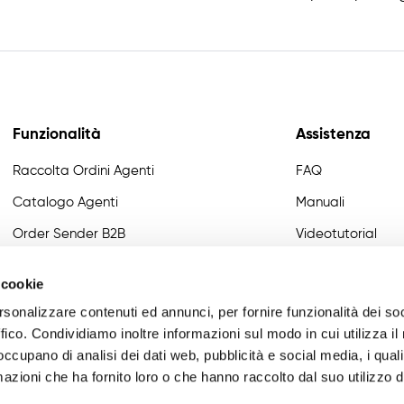
Funzionalità
Assistenza
Raccolta Ordini Agenti
FAQ
Catalogo Agenti
Manuali
Order Sender B2B
Videotutorial
CRM Giro Visite
Developer
 cookie
Gestione Varianti
rsonalizzare contenuti ed annunci, per fornire funzionalità dei so
Anagrafiche Certificate
ffico. Condividiamo inoltre informazioni sul modo in cui utilizza il 
 occupano di analisi dei dati web, pubblicità e social media, i qual
Provvigioni
azioni che ha fornito loro o che hanno raccolto dal suo utilizzo d
Business Intelligence