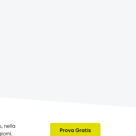
, nella
Prova Gratis
iorni.