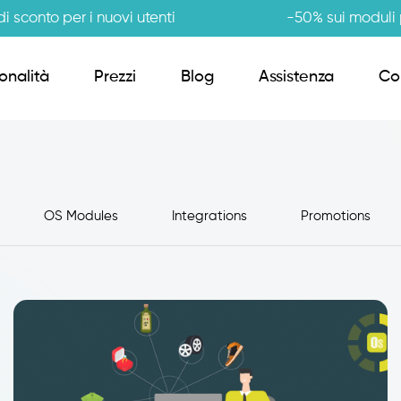
i sconto per i nuovi utenti
-50% sui moduli p
onalità
Prezzi
Blog
Assistenza
Co
Order Sender B2B
OS Modules
Integrations
Promotions
CRM Giro Visite
Gestione Varianti
Anagrafiche Certificate