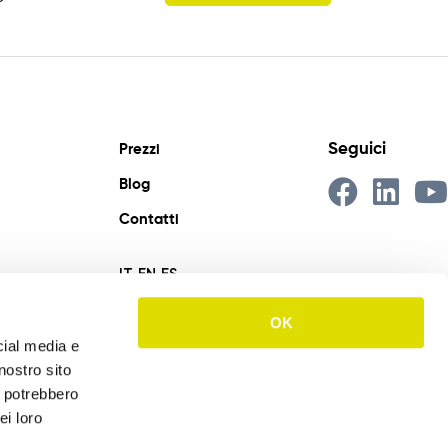
Seguici
Prezzi
Blog
Contatti
IT
EN
ES
OK
cial media e
nostro sito
i potrebbero
ei loro