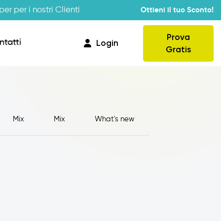
er per i nostri Clienti
Ottieni il tuo Sconto!
Prova
ntatti
Login
Gratis
Mix
Mix
What's new
Provvigioni
Business Intelligence
Integrazione