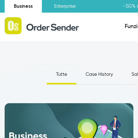
Business
-50% d
Enterprise
Funzi
Situazione amministrativa
Tutte
Case History
Sa
Novità
Raccolta Ordini Agenti
Catalogo Agenti