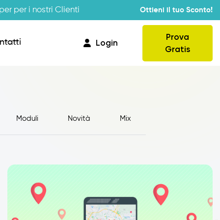
er per i nostri Clienti
Ottieni il tuo Sconto!
Prova
ntatti
Login
Gratis
Moduli
Novità
Mix
Provvigioni
Business Intelligence
Integrazione