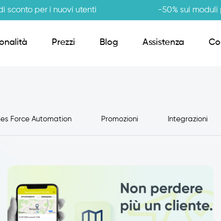
i sconto per i nuovi utenti
-50% sui moduli p
onalità
Prezzi
Blog
Assistenza
Co
Order Sender B2B
les Force Automation
Promozioni
Integrazioni
CRM Giro Visite
Gestione Varianti
Anagrafiche Certificate