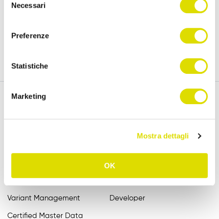
all'informativa:
https://www.ordersender.com/cookie-
Necessari
del
15 days.
policy
consenso
Preferenze
Try for free
Statistiche
Marketing
Features
Assistance
Mostra dettagli
Order Entry
FAQ
Catalogue
User Manuals
OK
B2B Order Sender
Videotutorial EN
Variant Management
Developer
Certified Master Data