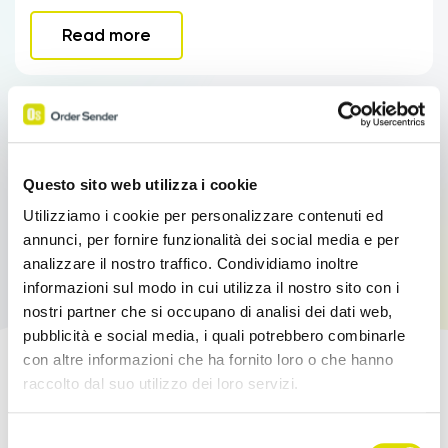
Read more
Questo sito web utilizza i cookie
Utilizziamo i cookie per personalizzare contenuti ed
annunci, per fornire funzionalità dei social media e per
analizzare il nostro traffico. Condividiamo inoltre
informazioni sul modo in cui utilizza il nostro sito con i
nostri partner che si occupano di analisi dei dati web,
pubblicità e social media, i quali potrebbero combinarle
con altre informazioni che ha fornito loro o che hanno
raccolto dal suo utilizzo dei loro servizi.
Boost your sales!
Link
Selezione
Try Order Sender for free in its full version for