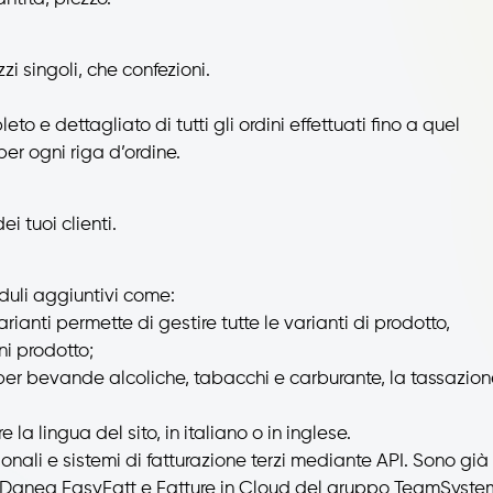
zzi singoli, che confezioni.
to e dettagliato di tutti gli ordini effettuati fino a quel
er ogni riga d’ordine.
i tuoi clienti.
oduli aggiuntivi come:
ianti permette di gestire tutte le varianti di prodotto,
ni prodotto;
, per bevande alcoliche, tabacchi e carburante, la tassazio
la lingua del sito, in italiano o in inglese.
onali e sistemi di fatturazione terzi mediante API. Sono già
li Danea EasyFatt e Fatture in Cloud del gruppo TeamSyste