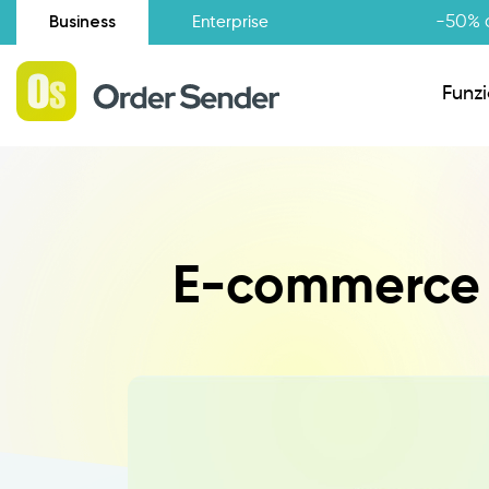
Business
-50% d
Enterprise
Funzi
Situazione amministrativa
E-commerce B2
Novità
Raccolta Ordini Agenti
Catalogo Agenti