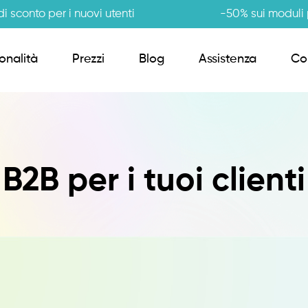
i sconto per i nuovi utenti
-50% sui moduli p
onalità
Prezzi
Blog
Assistenza
Co
Order Sender B2B
B per i tuoi clienti
CRM Giro Visite
Gestione Varianti
Anagrafiche Certificate