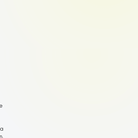
ne
 a
m.