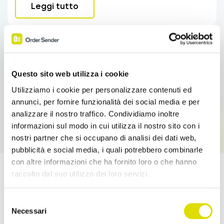
Leggi tutto
Questo sito web utilizza i cookie
Utilizziamo i cookie per personalizzare contenuti ed
annunci, per fornire funzionalità dei social media e per
analizzare il nostro traffico. Condividiamo inoltre
informazioni sul modo in cui utilizza il nostro sito con i
nostri partner che si occupano di analisi dei dati web,
pubblicità e social media, i quali potrebbero combinarle
con altre informazioni che ha fornito loro o che hanno
raccolto dal suo utilizzo dei loro servizi.
Potenzia le tue Vendite!
Link
Selezione
all'informativa:
https://www.ordersender.com/cookie-
Necessari
Prova l'App Order Sender gratis, nella sua
del
policy