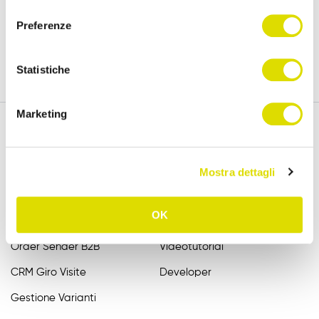
versione completa, per 15 giorni.
consenso
Preferenze
Prova Gratis
Statistiche
Marketing
Funzionalità
Assistenza
Mostra dettagli
Raccolta Ordini Agenti
FAQ
OK
Catalogo Agenti
Manuali
Order Sender B2B
Videotutorial
CRM Giro Visite
Developer
Gestione Varianti