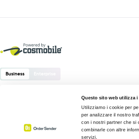
Business
Enterprise
Questo sito web utilizza i
Utilizziamo i cookie per pe
Order Sender è un software sviluppato da:
per analizzare il nostro tra
Cosmobile srl
con i nostri partner che si
Via Europa 6 – 40061 Minerbio (BO) – Italia
combinarle con altre inform
servizi.
P. Iva 02864441205