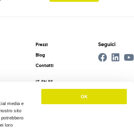
Seguici
Prezzi
Blog
Contatti
IT
EN
ES
OK
cial media e
nostro sito
i potrebbero
ei loro