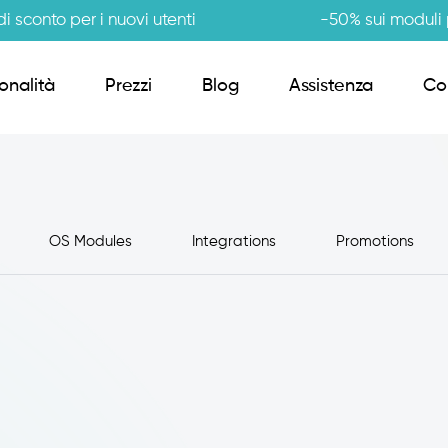
i sconto per i nuovi utenti
-50% sui moduli p
onalità
Prezzi
Blog
Assistenza
Co
Order Sender B2B
OS Modules
Integrations
Promotions
CRM Giro Visite
Gestione Varianti
Anagrafiche Certificate