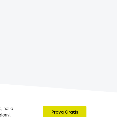
, nella
Prova Gratis
iorni.