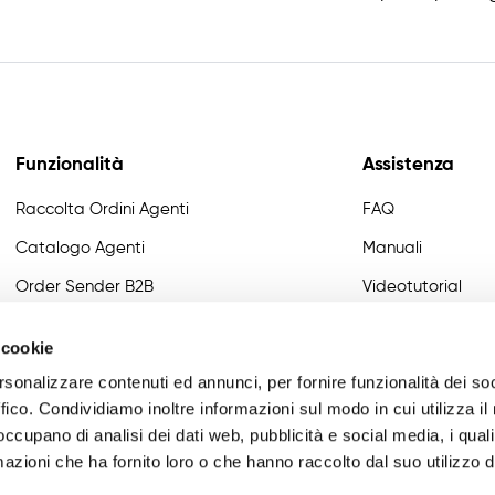
Funzionalità
Assistenza
Raccolta Ordini Agenti
FAQ
Catalogo Agenti
Manuali
Order Sender B2B
Videotutorial
CRM Giro Visite
Developer
 cookie
Gestione Varianti
rsonalizzare contenuti ed annunci, per fornire funzionalità dei so
Anagrafiche Certificate
ffico. Condividiamo inoltre informazioni sul modo in cui utilizza il 
 occupano di analisi dei dati web, pubblicità e social media, i qual
Provvigioni
azioni che ha fornito loro o che hanno raccolto dal suo utilizzo d
Business Intelligence