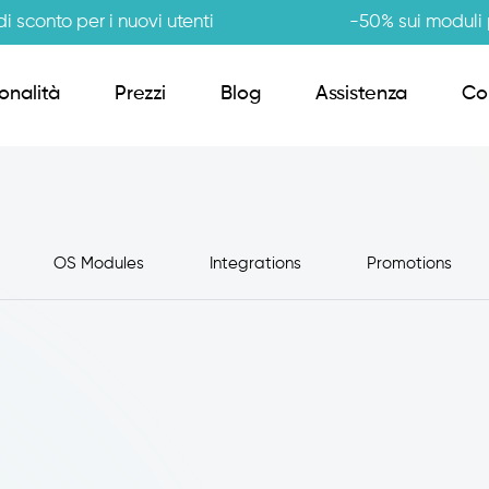
i sconto per i nuovi utenti
-50% sui moduli p
onalità
Prezzi
Blog
Assistenza
Co
Order Sender B2B
OS Modules
Integrations
Promotions
CRM Giro Visite
Gestione Varianti
Anagrafiche Certificate