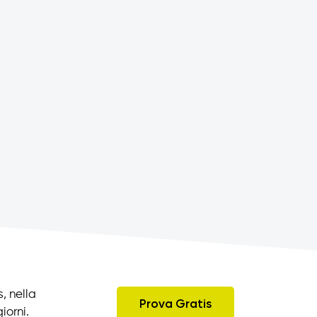
, nella
Prova Gratis
iorni.