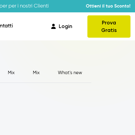
er per i nostri Clienti
Ottieni il tuo Sconto!
Prova
ntatti
Login
Gratis
Mix
Mix
What's new
Provvigioni
Business Intelligence
Integrazione