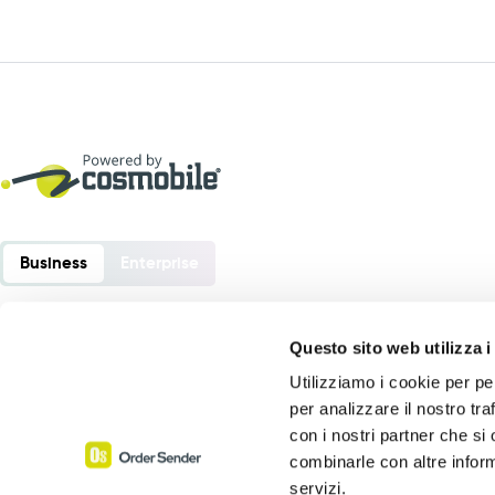
Business
Enterprise
Questo sito web utilizza i
Utilizziamo i cookie per pe
Order Sender è un software sviluppato da:
per analizzare il nostro tra
Cosmobile srl
con i nostri partner che si
Via Europa 6 – 40061 Minerbio (BO) – Italia
combinarle con altre inform
servizi.
P. Iva 02864441205