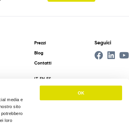
Seguici
Prezzi
Blog
Contatti
IT
EN
ES
OK
cial media e
nostro sito
i potrebbero
ei loro