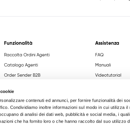
Funzionalità
Assistenza
Raccolta Ordini Agenti
FAQ
Catalogo Agenti
Manuali
Order Sender B2B
Videotutorial
CRM Giro Visite
Developer
 cookie
Gestione Varianti
rsonalizzare contenuti ed annunci, per fornire funzionalità dei so
Anagrafiche Certificate
ffico. Condividiamo inoltre informazioni sul modo in cui utilizza il 
 occupano di analisi dei dati web, pubblicità e social media, i qual
Provvigioni
azioni che ha fornito loro o che hanno raccolto dal suo utilizzo d
Business Intelligence