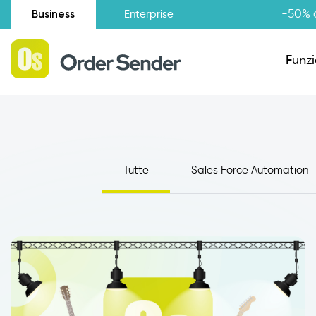
Business
-50% d
Enterprise
Funzi
Situazione amministrativa
Tutte
Sales Force Automation
Novità
Raccolta Ordini Agenti
Catalogo Agenti