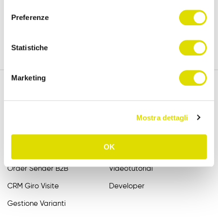
versione completa, per 15 giorni.
consenso
Preferenze
Prova Gratis
Statistiche
Marketing
Funzionalità
Assistenza
Mostra dettagli
Raccolta Ordini Agenti
FAQ
OK
Catalogo Agenti
Manuali
Order Sender B2B
Videotutorial
CRM Giro Visite
Developer
Gestione Varianti