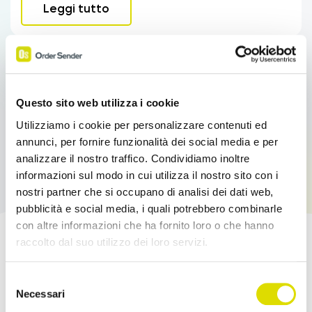
Leggi tutto
Questo sito web utilizza i cookie
Utilizziamo i cookie per personalizzare contenuti ed
annunci, per fornire funzionalità dei social media e per
analizzare il nostro traffico. Condividiamo inoltre
informazioni sul modo in cui utilizza il nostro sito con i
nostri partner che si occupano di analisi dei dati web,
pubblicità e social media, i quali potrebbero combinarle
con altre informazioni che ha fornito loro o che hanno
raccolto dal suo utilizzo dei loro servizi.
Potenzia le tue Vendite!
Link
Selezione
all'informativa:
https://www.ordersender.com/cookie-
Necessari
Prova l'App Order Sender gratis, nella sua
del
policy