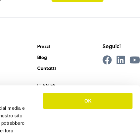
Seguici
Prezzi
Blog
Contatti
IT
EN
ES
OK
cial media e
nostro sito
i potrebbero
ei loro