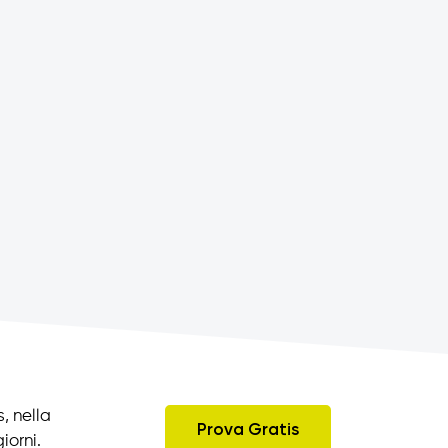
, nella
Prova Gratis
iorni.