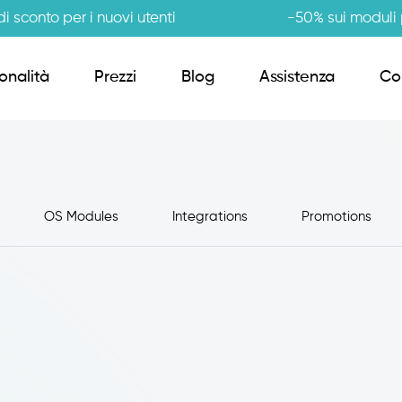
i sconto per i nuovi utenti
-50% sui moduli p
onalità
Prezzi
Blog
Assistenza
Co
Order Sender B2B
OS Modules
Integrations
Promotions
CRM Giro Visite
Gestione Varianti
Anagrafiche Certificate