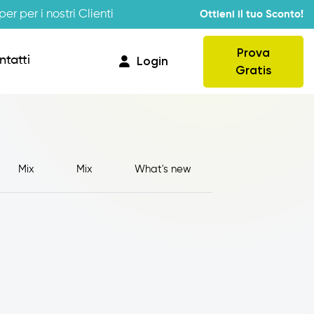
er per i nostri Clienti
Ottieni il tuo Sconto!
Prova
ntatti
Login
Gratis
Mix
Mix
What's new
Provvigioni
Business Intelligence
Integrazione