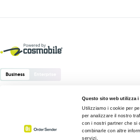
Business
Enterprise
Questo sito web utilizza i
Utilizziamo i cookie per pe
Order Sender è un software sviluppato da:
per analizzare il nostro tra
Cosmobile srl
con i nostri partner che si
Via Europa 6 – 40061 Minerbio (BO) – Italia
combinarle con altre inform
servizi.
P. Iva 02864441205