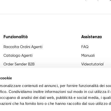
Funzionalità
Assistenza
Raccolta Ordini Agenti
FAQ
Catalogo Agenti
Manuali
Order Sender B2B
Videotutorial
CRM Giro Visite
Developer
 cookie
Gestione Varianti
rsonalizzare contenuti ed annunci, per fornire funzionalità dei so
Anagrafiche Certificate
ffico. Condividiamo inoltre informazioni sul modo in cui utilizza il 
 occupano di analisi dei dati web, pubblicità e social media, i qual
Provvigioni
azioni che ha fornito loro o che hanno raccolto dal suo utilizzo d
Business Intelligence