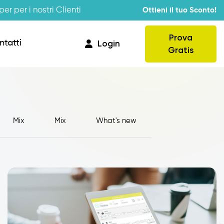
er per i nostri Clienti
Ottieni il tuo Sconto!
Prova
ntatti
Login
Gratis
Mix
Mix
What's new
Provvigioni
Business Intelligence
Integrazione