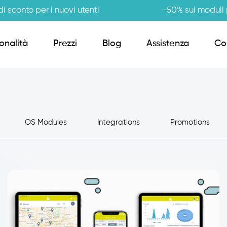
i sconto per i nuovi utenti
-50% sui moduli p
onalità
Prezzi
Blog
Assistenza
Co
Order Sender B2B
OS Modules
Integrations
Promotions
CRM Giro Visite
Gestione Varianti
Anagrafiche Certificate