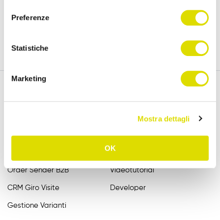
versione completa, per 15 giorni.
consenso
Preferenze
Prova Gratis
Statistiche
Marketing
Funzionalità
Assistenza
Mostra dettagli
Raccolta Ordini Agenti
FAQ
OK
Catalogo Agenti
Manuali
Order Sender B2B
Videotutorial
CRM Giro Visite
Developer
Gestione Varianti