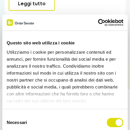
Leggi tutto
Questo sito web utilizza i cookie
Utilizziamo i cookie per personalizzare contenuti ed
annunci, per fornire funzionalità dei social media e per
analizzare il nostro traffico. Condividiamo inoltre
informazioni sul modo in cui utilizza il nostro sito con i
nostri partner che si occupano di analisi dei dati web,
pubblicità e social media, i quali potrebbero combinarle
con altre informazioni che ha fornito loro o che hanno
raccolto dal suo utilizzo dei loro servizi.
Potenzia le tue Vendite!
Link
Selezione
all'informativa:
https://www.ordersender.com/cookie-
Necessari
Prova l'App Order Sender gratis, nella sua
del
policy