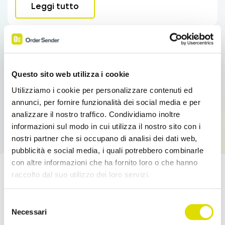
Leggi tutto
Questo sito web utilizza i cookie
Utilizziamo i cookie per personalizzare contenuti ed
annunci, per fornire funzionalità dei social media e per
analizzare il nostro traffico. Condividiamo inoltre
informazioni sul modo in cui utilizza il nostro sito con i
nostri partner che si occupano di analisi dei dati web,
pubblicità e social media, i quali potrebbero combinarle
con altre informazioni che ha fornito loro o che hanno
raccolto dal suo utilizzo dei loro servizi.
Potenzia le tue Vendite!
Link
Selezione
all'informativa:
https://www.ordersender.com/cookie-
Necessari
Prova l'App Order Sender gratis, nella sua
del
policy