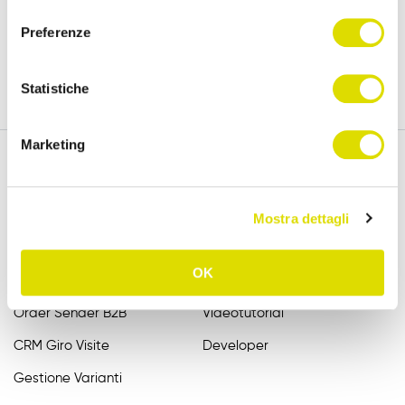
versione completa, per 15 giorni.
consenso
Preferenze
Prova Gratis
Statistiche
Marketing
Funzionalità
Assistenza
Mostra dettagli
Raccolta Ordini Agenti
FAQ
OK
Catalogo Agenti
Manuali
Order Sender B2B
Videotutorial
CRM Giro Visite
Developer
Gestione Varianti