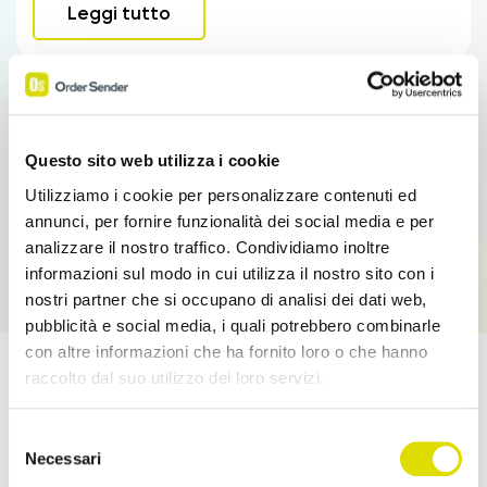
Leggi tutto
Questo sito web utilizza i cookie
Utilizziamo i cookie per personalizzare contenuti ed
annunci, per fornire funzionalità dei social media e per
analizzare il nostro traffico. Condividiamo inoltre
informazioni sul modo in cui utilizza il nostro sito con i
nostri partner che si occupano di analisi dei dati web,
pubblicità e social media, i quali potrebbero combinarle
con altre informazioni che ha fornito loro o che hanno
raccolto dal suo utilizzo dei loro servizi.
Potenzia le tue Vendite!
Link
Selezione
all'informativa:
https://www.ordersender.com/cookie-
Necessari
Prova l'App Order Sender gratis, nella sua
del
policy