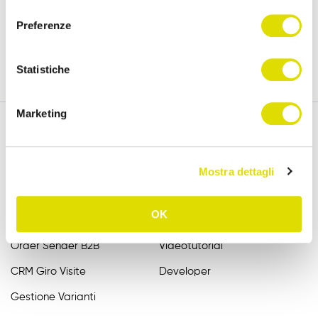
versione completa, per 15 giorni.
consenso
Preferenze
Prova Gratis
Statistiche
Marketing
Funzionalità
Assistenza
Mostra dettagli
Raccolta Ordini Agenti
FAQ
OK
Catalogo Agenti
Manuali
Order Sender B2B
Videotutorial
CRM Giro Visite
Developer
Gestione Varianti