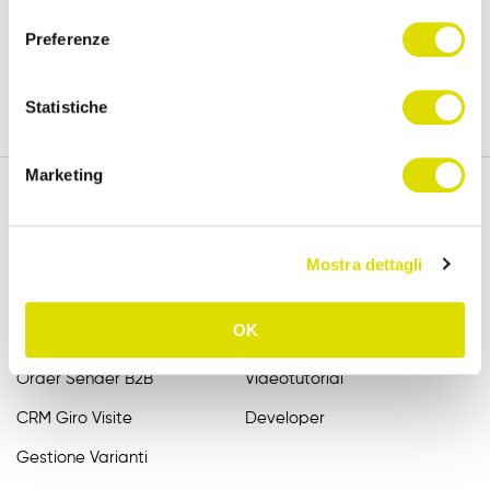
versione completa, per 15 giorni.
consenso
Preferenze
Prova Gratis
Statistiche
Marketing
Funzionalità
Assistenza
Mostra dettagli
Raccolta Ordini Agenti
FAQ
OK
Catalogo Agenti
Manuali
Order Sender B2B
Videotutorial
CRM Giro Visite
Developer
Gestione Varianti