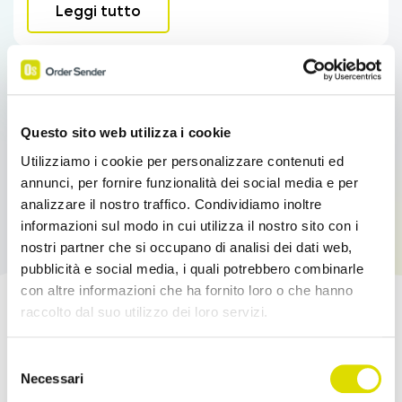
Leggi tutto
Questo sito web utilizza i cookie
Utilizziamo i cookie per personalizzare contenuti ed
annunci, per fornire funzionalità dei social media e per
analizzare il nostro traffico. Condividiamo inoltre
informazioni sul modo in cui utilizza il nostro sito con i
nostri partner che si occupano di analisi dei dati web,
pubblicità e social media, i quali potrebbero combinarle
con altre informazioni che ha fornito loro o che hanno
raccolto dal suo utilizzo dei loro servizi.
Potenzia le tue Vendite!
Link
Selezione
all'informativa:
https://www.ordersender.com/cookie-
Necessari
Prova l'App Order Sender gratis, nella sua
del
policy