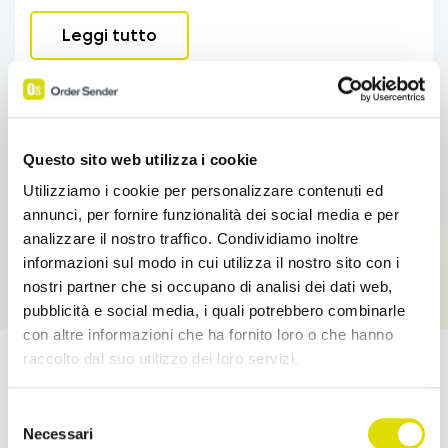
Leggi tutto
Questo sito web utilizza i cookie
Utilizziamo i cookie per personalizzare contenuti ed
annunci, per fornire funzionalità dei social media e per
analizzare il nostro traffico. Condividiamo inoltre
informazioni sul modo in cui utilizza il nostro sito con i
nostri partner che si occupano di analisi dei dati web,
pubblicità e social media, i quali potrebbero combinarle
con altre informazioni che ha fornito loro o che hanno
raccolto dal suo utilizzo dei loro servizi.
Potenzia le tue Vendite!
Link
Selezione
all'informativa:
https://www.ordersender.com/cookie-
Necessari
del
Prova l'App Order Sender gratis, nella sua