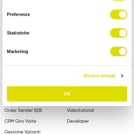
policy
consenso
versione completa, per 15 giorni.
Preferenze
Prova Gratis
Statistiche
Marketing
Mostra dettagli
Funzionalità
Assistenza
Raccolta Ordini Agenti
FAQ
OK
Catalogo Agenti
Manuali
Order Sender B2B
Videotutorial
CRM Giro Visite
Developer
Gestione Varianti