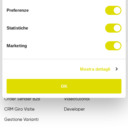
versione completa, per 15 giorni.
consenso
Preferenze
Prova Gratis
Statistiche
Marketing
Funzionalità
Assistenza
Mostra dettagli
Raccolta Ordini Agenti
FAQ
OK
Catalogo Agenti
Manuali
Order Sender B2B
Videotutorial
CRM Giro Visite
Developer
Gestione Varianti