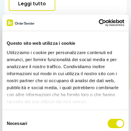
Leggi tutto
Questo sito web utilizza i cookie
Utilizziamo i cookie per personalizzare contenuti ed
annunci, per fornire funzionalità dei social media e per
analizzare il nostro traffico. Condividiamo inoltre
informazioni sul modo in cui utilizza il nostro sito con i
nostri partner che si occupano di analisi dei dati web,
pubblicità e social media, i quali potrebbero combinarle
con altre informazioni che ha fornito loro o che hanno
raccolto dal suo utilizzo dei loro servizi.
Potenzia le tue Vendite!
Link
Selezione
all'informativa:
https://www.ordersender.com/cookie-
Necessari
Prova l'App Order Sender gratis, nella sua
del
policy