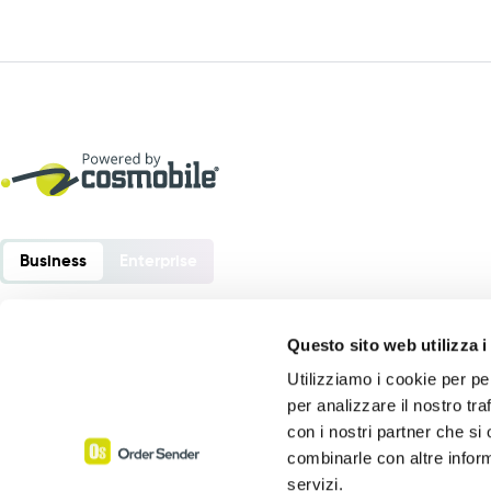
Business
Enterprise
Questo sito web utilizza i
Utilizziamo i cookie per pe
Order Sender è un software sviluppato da:
per analizzare il nostro tra
Cosmobile srl
con i nostri partner che si
Via Europa 6 – 40061 Minerbio (BO) – Italia
combinarle con altre inform
servizi.
P. Iva 02864441205