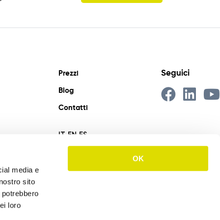
Seguici
Prezzi
Blog
Contatti
IT
EN
ES
OK
cial media e
nostro sito
i potrebbero
ei loro