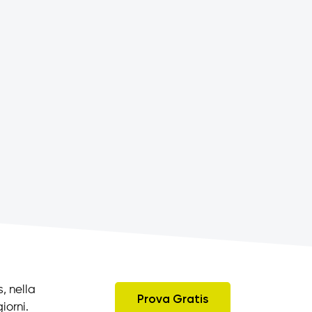
, nella
Prova Gratis
iorni.