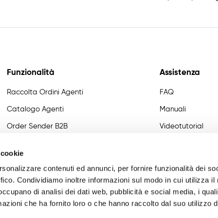
Funzionalità
Assistenza
Raccolta Ordini Agenti
FAQ
Catalogo Agenti
Manuali
Order Sender B2B
Videotutorial
CRM Giro Visite
Developer
 cookie
Gestione Varianti
rsonalizzare contenuti ed annunci, per fornire funzionalità dei so
Anagrafiche Certificate
ffico. Condividiamo inoltre informazioni sul modo in cui utilizza il 
 occupano di analisi dei dati web, pubblicità e social media, i qual
Provvigioni
azioni che ha fornito loro o che hanno raccolto dal suo utilizzo d
Business Intelligence