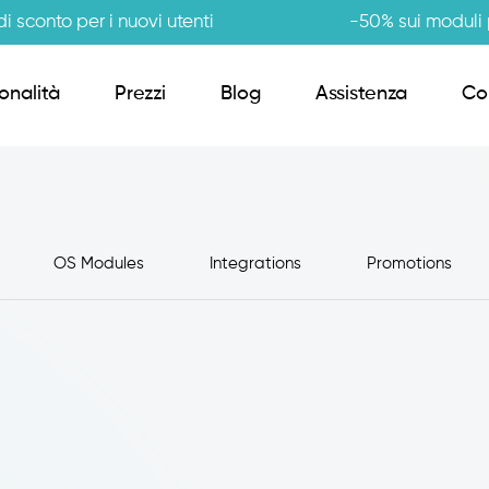
i sconto per i nuovi utenti
-50% sui moduli p
onalità
Prezzi
Blog
Assistenza
Co
Order Sender B2B
OS Modules
Integrations
Promotions
CRM Giro Visite
Gestione Varianti
Anagrafiche Certificate