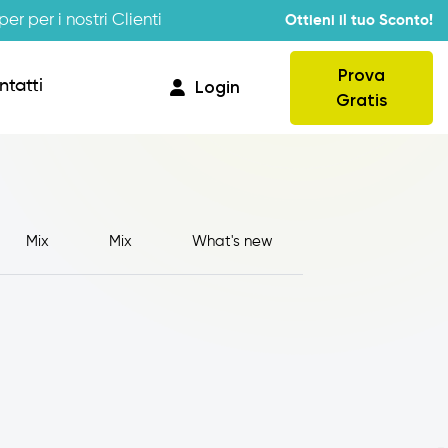
er per i nostri Clienti
Ottieni il tuo Sconto!
Prova
ntatti
Login
Gratis
Mix
Mix
What's new
Provvigioni
Business Intelligence
Integrazione