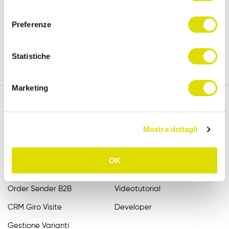
policy
consenso
versione completa, per 15 giorni.
Preferenze
Prova Gratis
Statistiche
Marketing
Mostra dettagli
Funzionalità
Assistenza
Raccolta Ordini Agenti
FAQ
OK
Catalogo Agenti
Manuali
Order Sender B2B
Videotutorial
CRM Giro Visite
Developer
Gestione Varianti