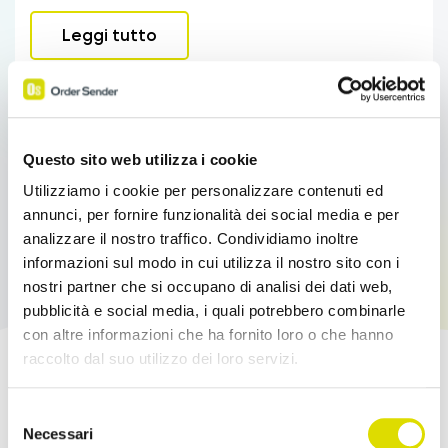
Leggi tutto
Questo sito web utilizza i cookie
Utilizziamo i cookie per personalizzare contenuti ed
annunci, per fornire funzionalità dei social media e per
analizzare il nostro traffico. Condividiamo inoltre
informazioni sul modo in cui utilizza il nostro sito con i
nostri partner che si occupano di analisi dei dati web,
pubblicità e social media, i quali potrebbero combinarle
con altre informazioni che ha fornito loro o che hanno
raccolto dal suo utilizzo dei loro servizi.
Potenzia le tue Vendite!
Link
Selezione
all'informativa:
https://www.ordersender.com/cookie-
Necessari
del
Prova l'App Order Sender gratis, nella sua