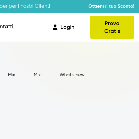
er per i nostri Clienti
Ottieni il tuo Sconto!
Prova
ntatti
Login
Gratis
Mix
Mix
What's new
Provvigioni
Business Intelligence
Integrazione