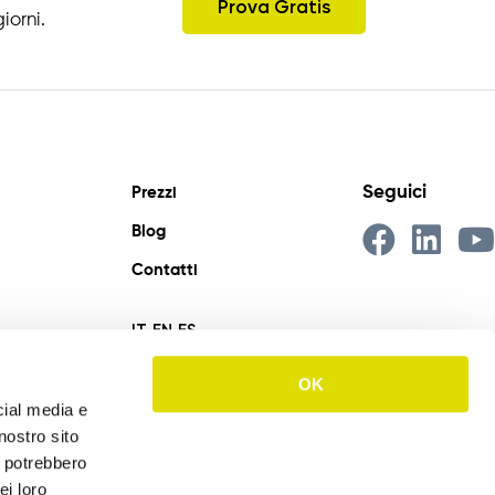
Prova Gratis
iorni.
Seguici
Prezzi
Blog
Contatti
IT
EN
ES
OK
cial media e
nostro sito
i potrebbero
ei loro