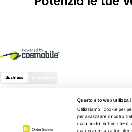
Potenzia le tue V
Business
Enterprise
Questo sito web utilizza i
Utilizziamo i cookie per pe
Order Sender è un software sviluppato da:
per analizzare il nostro tra
Cosmobile srl
con i nostri partner che si
Via Europa 6 – 40061 Minerbio (BO) – Italia
combinarle con altre inform