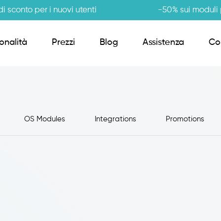
i sconto per i nuovi utenti
-50% sui moduli p
onalità
Prezzi
Blog
Assistenza
Co
Order Sender B2B
OS Modules
Integrations
Promotions
CRM Giro Visite
Gestione Varianti
Anagrafiche Certificate