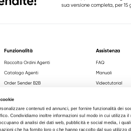
endite!
sua versione completa, per 15 g
Funzionalità
Assistenza
Raccolta Ordini Agenti
FAQ
Catalogo Agenti
Manuali
Order Sender B2B
Videotutorial
CRM Giro Visite
Developer
 cookie
Gestione Varianti
rsonalizzare contenuti ed annunci, per fornire funzionalità dei so
Anagrafiche Certificate
ffico. Condividiamo inoltre informazioni sul modo in cui utilizza il 
 occupano di analisi dei dati web, pubblicità e social media, i qual
Provvigioni
azioni che ha fornito loro o che hanno raccolto dal suo utilizzo d