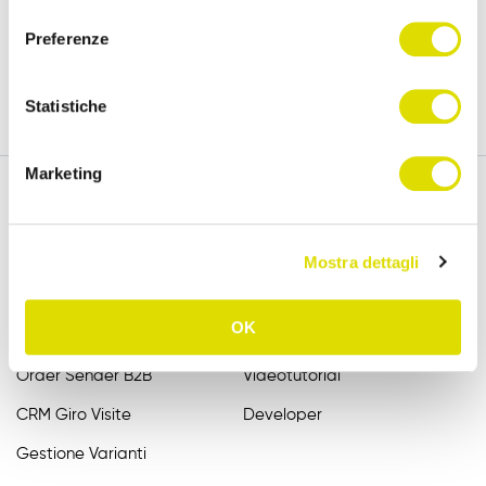
versione completa, per 15 giorni.
consenso
Preferenze
Prova Gratis
Statistiche
Marketing
Funzionalità
Assistenza
Mostra dettagli
Raccolta Ordini Agenti
FAQ
OK
Catalogo Agenti
Manuali
Order Sender B2B
Videotutorial
CRM Giro Visite
Developer
Gestione Varianti