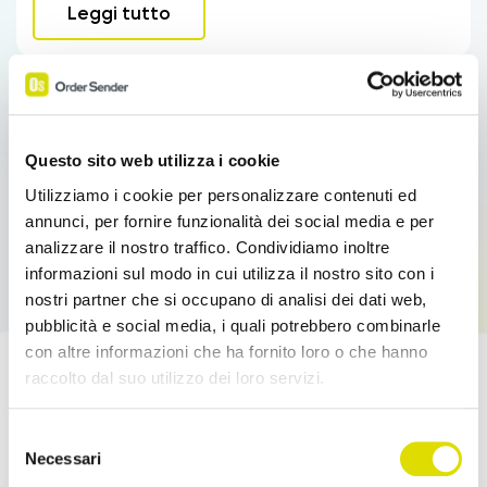
Leggi tutto
Questo sito web utilizza i cookie
Utilizziamo i cookie per personalizzare contenuti ed
annunci, per fornire funzionalità dei social media e per
analizzare il nostro traffico. Condividiamo inoltre
informazioni sul modo in cui utilizza il nostro sito con i
nostri partner che si occupano di analisi dei dati web,
pubblicità e social media, i quali potrebbero combinarle
con altre informazioni che ha fornito loro o che hanno
raccolto dal suo utilizzo dei loro servizi.
Potenzia le tue Vendite!
Link
Selezione
all'informativa:
https://www.ordersender.com/cookie-
Necessari
Prova l'App Order Sender gratis, nella sua
del
policy