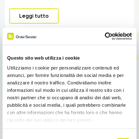
Leggi tutto
Questo sito web utilizza i cookie
Utilizziamo i cookie per personalizzare contenuti ed
annunci, per fornire funzionalità dei social media e per
analizzare il nostro traffico. Condividiamo inoltre
informazioni sul modo in cui utilizza il nostro sito con i
nostri partner che si occupano di analisi dei dati web,
pubblicità e social media, i quali potrebbero combinarle
Integrazioni
Sales Force Automation
con altre informazioni che ha fornito loro o che hanno
raccolto dal suo utilizzo dei loro servizi.
Come gestire la tua rete vendita?
Come gestire la tua Rete Vendita Come gestire la
Link
Selezione