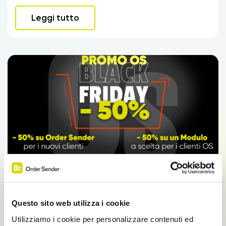
Leggi tutto
Promozioni
CRM Sales: Promo Black Friday 50%
Questo sito web utilizza i cookie
CRM Sales: Promo Black Friday 50% Al via il Black
Utilizziamo i cookie per personalizzare contenuti ed
Friday di Order Sender con un’occasione imperdibile: