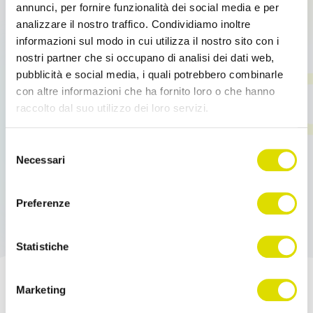
Order Sender, il […]
annunci, per fornire funzionalità dei social media e per
analizzare il nostro traffico. Condividiamo inoltre
informazioni sul modo in cui utilizza il nostro sito con i
Leggi tutto
nostri partner che si occupano di analisi dei dati web,
pubblicità e social media, i quali potrebbero combinarle
con altre informazioni che ha fornito loro o che hanno
raccolto dal suo utilizzo dei loro servizi.
Link
Selezione
all'informativa:
https://www.ordersender.com/cookie-
Necessari
del
policy
consenso
Preferenze
Statistiche
Marketing
Potenzia le tue Vendite!