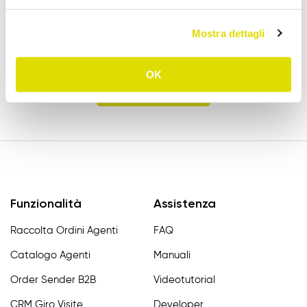
Prova l'App Order Sender gratis, nella sua
Mostra dettagli
versione completa, per 15 giorni.
OK
Prova Gratis
Funzionalità
Assistenza
Raccolta Ordini Agenti
FAQ
Catalogo Agenti
Manuali
Order Sender B2B
Videotutorial
CRM Giro Visite
Developer