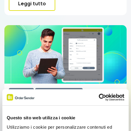
Leggi tutto
Integrazioni
Sales Force Automation
CRM Vendite: tutti i vantaggi per la tua rete
vendita
Questo sito web utilizza i cookie
CRM Vendite: tutti i vantaggi per la tua rete vendita
Utilizziamo i cookie per personalizzare contenuti ed
CRM Vendite: tutti i vantaggi per la tua rete vendita