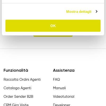
Prova l'App Order Sender gratis, nella sua
Mostra dettagli
versione completa, per 15 giorni.
OK
Prova Gratis
Funzionalità
Assistenza
Raccolta Ordini Agenti
FAQ
Catalogo Agenti
Manuali
Order Sender B2B
Videotutorial
CRM Giro Visite
Developer