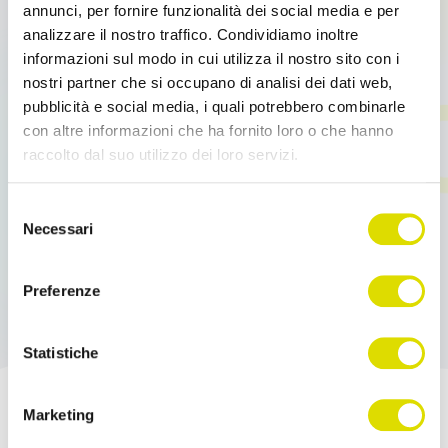
[…]
annunci, per fornire funzionalità dei social media e per
analizzare il nostro traffico. Condividiamo inoltre
informazioni sul modo in cui utilizza il nostro sito con i
Leggi tutto
nostri partner che si occupano di analisi dei dati web,
pubblicità e social media, i quali potrebbero combinarle
con altre informazioni che ha fornito loro o che hanno
raccolto dal suo utilizzo dei loro servizi.
Link
Selezione
all'informativa:
https://www.ordersender.com/cookie-
Necessari
del
policy
consenso
Preferenze
Statistiche
Marketing
Potenzia le tue Vendite!