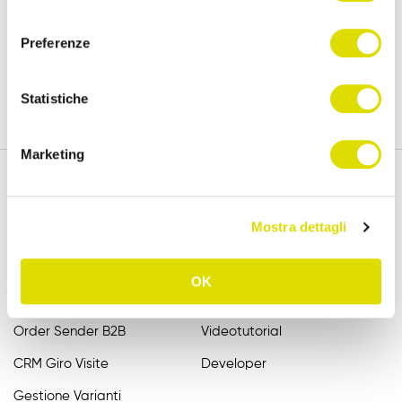
policy
consenso
versione completa, per 15 giorni.
Preferenze
Prova Gratis
Statistiche
Marketing
Mostra dettagli
Funzionalità
Assistenza
Raccolta Ordini Agenti
FAQ
OK
Catalogo Agenti
Manuali
Order Sender B2B
Videotutorial
CRM Giro Visite
Developer
Gestione Varianti