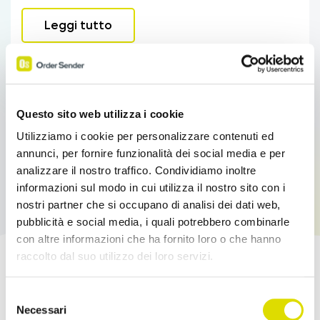
Leggi tutto
Questo sito web utilizza i cookie
Utilizziamo i cookie per personalizzare contenuti ed
annunci, per fornire funzionalità dei social media e per
analizzare il nostro traffico. Condividiamo inoltre
informazioni sul modo in cui utilizza il nostro sito con i
nostri partner che si occupano di analisi dei dati web,
pubblicità e social media, i quali potrebbero combinarle
con altre informazioni che ha fornito loro o che hanno
raccolto dal suo utilizzo dei loro servizi.
Potenzia le tue Vendite!
Link
Selezione
all'informativa:
https://www.ordersender.com/cookie-
Necessari
del
Prova l'App Order Sender gratis, nella sua