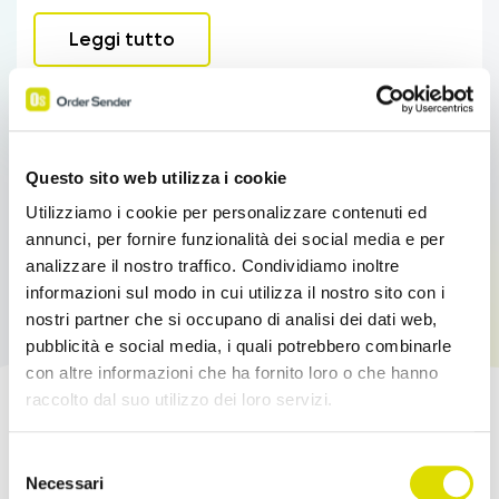
Leggi tutto
Questo sito web utilizza i cookie
Utilizziamo i cookie per personalizzare contenuti ed
annunci, per fornire funzionalità dei social media e per
analizzare il nostro traffico. Condividiamo inoltre
informazioni sul modo in cui utilizza il nostro sito con i
nostri partner che si occupano di analisi dei dati web,
pubblicità e social media, i quali potrebbero combinarle
con altre informazioni che ha fornito loro o che hanno
raccolto dal suo utilizzo dei loro servizi.
Potenzia le tue Vendite!
Link
Selezione
all'informativa:
https://www.ordersender.com/cookie-
Necessari
del
Prova l'App Order Sender gratis, nella sua