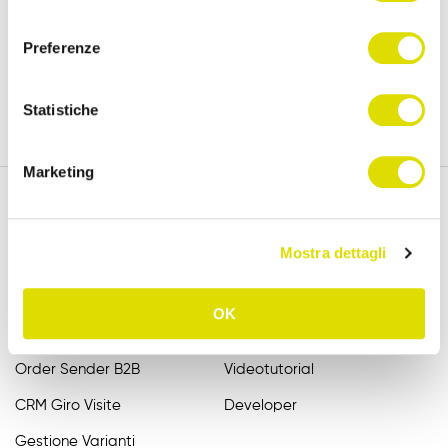
policy
consenso
versione completa, per 15 giorni.
Preferenze
Prova Gratis
Statistiche
Marketing
Mostra dettagli
Funzionalità
Assistenza
Raccolta Ordini Agenti
FAQ
OK
Catalogo Agenti
Manuali
Order Sender B2B
Videotutorial
CRM Giro Visite
Developer
Gestione Varianti