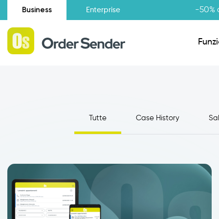
Business
-50% d
Enterprise
Funzi
Situazione amministrativa
Tutte
Case History
Sa
Novità
Raccolta Ordini Agenti
Catalogo Agenti