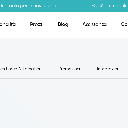
i sconto per i nuovi utenti
-50% sui moduli p
onalità
Prezzi
Blog
Assistenza
Co
Order Sender B2B
les Force Automation
Promozioni
Integrazioni
CRM Giro Visite
Gestione Varianti
Anagrafiche Certificate