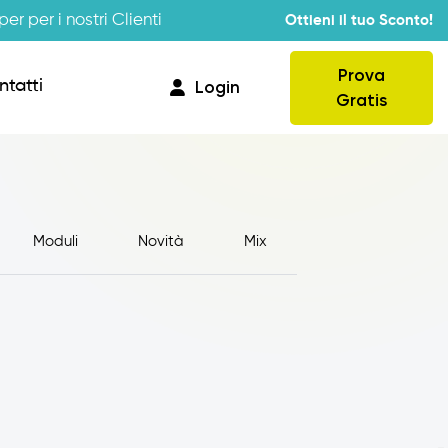
er per i nostri Clienti
Ottieni il tuo Sconto!
Prova
ntatti
Login
Gratis
Moduli
Novità
Mix
Provvigioni
Business Intelligence
Integrazione