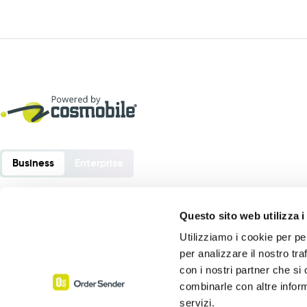
Business
Enterprise
Questo sito web utilizza i
Utilizziamo i cookie per pe
Order Sender è un software sviluppato da:
per analizzare il nostro tra
Cosmobile srl
con i nostri partner che si
Via Europa 6 – 40061 Minerbio (BO) – Italia
combinarle con altre inform
servizi.
P. Iva 02864441205