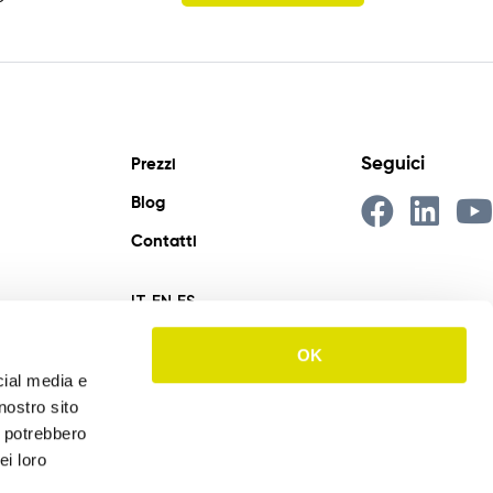
Seguici
Prezzi
Blog
Contatti
IT
EN
ES
OK
cial media e
nostro sito
i potrebbero
ei loro