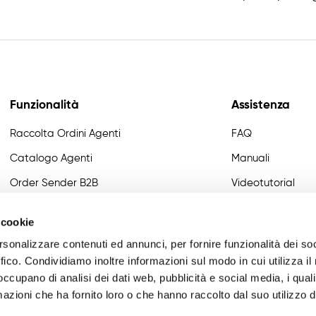
Funzionalità
Assistenza
Raccolta Ordini Agenti
FAQ
Catalogo Agenti
Manuali
Order Sender B2B
Videotutorial
CRM Giro Visite
Developer
 cookie
Gestione Varianti
rsonalizzare contenuti ed annunci, per fornire funzionalità dei so
Anagrafiche Certificate
ffico. Condividiamo inoltre informazioni sul modo in cui utilizza il 
 occupano di analisi dei dati web, pubblicità e social media, i qual
Provvigioni
azioni che ha fornito loro o che hanno raccolto dal suo utilizzo d
Business Intelligence