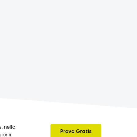
, nella
Prova Gratis
iorni.