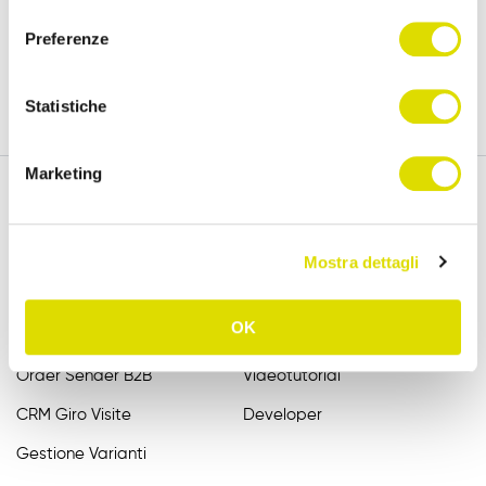
versione completa, per 15 giorni.
consenso
Preferenze
Prova Gratis
Statistiche
Marketing
Funzionalità
Assistenza
Mostra dettagli
Raccolta Ordini Agenti
FAQ
OK
Catalogo Agenti
Manuali
Order Sender B2B
Videotutorial
CRM Giro Visite
Developer
Gestione Varianti