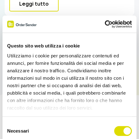
Leggi tutto
Questo sito web utilizza i cookie
Utilizziamo i cookie per personalizzare contenuti ed
annunci, per fornire funzionalità dei social media e per
analizzare il nostro traffico. Condividiamo inoltre
informazioni sul modo in cui utilizza il nostro sito con i
nostri partner che si occupano di analisi dei dati web,
pubblicità e social media, i quali potrebbero combinarle
con altre informazioni che ha fornito loro o che hanno
raccolto dal suo utilizzo dei loro servizi.
Potenzia le tue Vendite!
Link
Selezione
all'informativa:
https://www.ordersender.com/cookie-
Necessari
Prova l'App Order Sender gratis, nella sua
del
policy