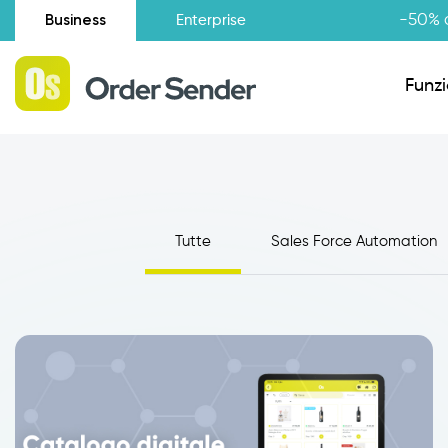
Business
-50% d
Enterprise
Funzi
Situazione amministrativa
Tutte
Sales Force Automation
Novità
Raccolta Ordini Agenti
Catalogo Agenti