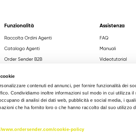
Funzionalità
Assistenza
Raccolta Ordini Agenti
FAQ
Catalogo Agenti
Manuali
Order Sender B2B
Videotutorial
CRM Giro Visite
Developer
 cookie
Gestione Varianti
rsonalizzare contenuti ed annunci, per fornire funzionalità dei so
Anagrafiche Certificate
ffico. Condividiamo inoltre informazioni sul modo in cui utilizza il 
 occupano di analisi dei dati web, pubblicità e social media, i qual
Provvigioni
azioni che ha fornito loro o che hanno raccolto dal suo utilizzo d
Business Intelligence
Integrazione
://www.ordersender.com/cookie-policy