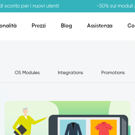
i sconto per i nuovi utenti
-50% sui moduli p
onalità
Prezzi
Blog
Assistenza
Co
Order Sender B2B
OS Modules
Integrations
Promotions
CRM Giro Visite
Gestione Varianti
Anagrafiche Certificate