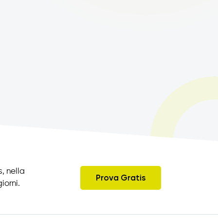
, nella
Prova Gratis
iorni.