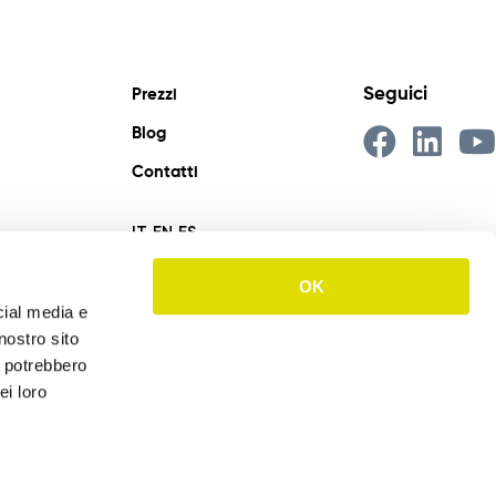
Seguici
Prezzi
Blog
Contatti
IT
EN
ES
OK
cial media e
nostro sito
i potrebbero
ei loro