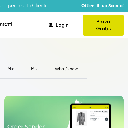
er per i nostri Clienti
Ottieni il tuo Sconto!
Prova
ntatti
Login
Gratis
Mix
Mix
What's new
Provvigioni
Business Intelligence
Integrazione