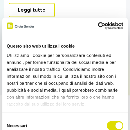
Leggi tutto
Questo sito web utilizza i cookie
Utilizziamo i cookie per personalizzare contenuti ed
annunci, per fornire funzionalità dei social media e per
analizzare il nostro traffico. Condividiamo inoltre
informazioni sul modo in cui utilizza il nostro sito con i
nostri partner che si occupano di analisi dei dati web,
pubblicità e social media, i quali potrebbero combinarle
con altre informazioni che ha fornito loro o che hanno
raccolto dal suo utilizzo dei loro servizi.
Potenzia le tue Vendite!
Link
Selezione
all'informativa:
https://www.ordersender.com/cookie-
Necessari
del
Prova l'App Order Sender gratis, nella sua