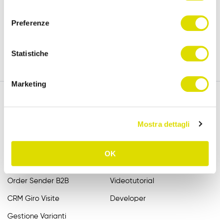
policy
consenso
versione completa, per 15 giorni.
Preferenze
Prova Gratis
Statistiche
Marketing
Mostra dettagli
Funzionalità
Assistenza
Raccolta Ordini Agenti
FAQ
OK
Catalogo Agenti
Manuali
Order Sender B2B
Videotutorial
CRM Giro Visite
Developer
Gestione Varianti