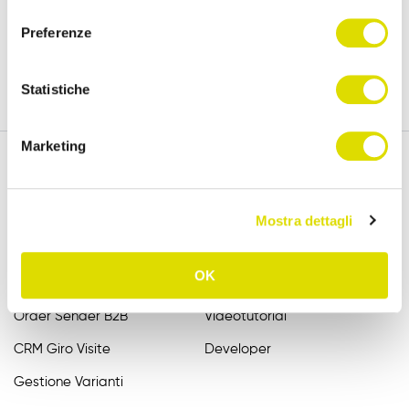
versione completa, per 15 giorni.
consenso
Preferenze
Prova Gratis
Statistiche
Marketing
Funzionalità
Assistenza
Mostra dettagli
Raccolta Ordini Agenti
FAQ
OK
Catalogo Agenti
Manuali
Order Sender B2B
Videotutorial
CRM Giro Visite
Developer
Gestione Varianti