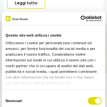
Leggi tutto
Questo sito web utilizza i cookie
Utilizziamo i cookie per personalizzare contenuti ed
annunci, per fornire funzionalità dei social media e per
analizzare il nostro traffico. Condividiamo inoltre
informazioni sul modo in cui utilizza il nostro sito con i
nostri partner che si occupano di analisi dei dati web,
pubblicità e social media, i quali potrebbero combinarle
con altre informazioni che ha fornito loro o che hanno
raccolto dal suo utilizzo dei loro servizi.
Potenzia le tue Vendite!
Link
Selezione
all'informativa:
https://www.ordersender.com/cookie-
Necessari
Prova l'App Order Sender gratis, nella sua
del
policy