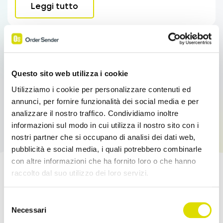
Leggi tutto
Questo sito web utilizza i cookie
Utilizziamo i cookie per personalizzare contenuti ed
annunci, per fornire funzionalità dei social media e per
analizzare il nostro traffico. Condividiamo inoltre
informazioni sul modo in cui utilizza il nostro sito con i
nostri partner che si occupano di analisi dei dati web,
pubblicità e social media, i quali potrebbero combinarle
con altre informazioni che ha fornito loro o che hanno
raccolto dal suo utilizzo dei loro servizi.
Potenzia le tue Vendite!
Link
Selezione
all'informativa:
https://www.ordersender.com/cookie-
Necessari
Prova l'App Order Sender gratis, nella sua
del
policy