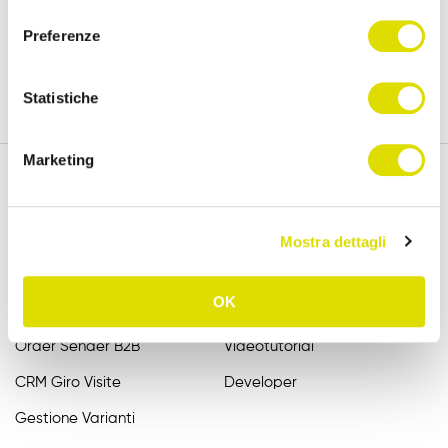
versione completa, per 15 giorni.
consenso
Preferenze
Prova Gratis
Statistiche
Marketing
Funzionalità
Assistenza
Mostra dettagli
Raccolta Ordini Agenti
FAQ
OK
Catalogo Agenti
Manuali
Order Sender B2B
Videotutorial
CRM Giro Visite
Developer
Gestione Varianti