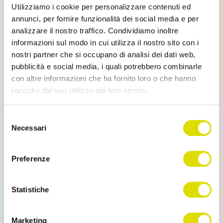
Integrazione Order Sender e Fatture in Cloud Il
Utilizziamo i cookie per personalizzare contenuti ed
connettore presente in Order Sender […]
annunci, per fornire funzionalità dei social media e per
analizzare il nostro traffico. Condividiamo inoltre
informazioni sul modo in cui utilizza il nostro sito con i
Leggi tutto
nostri partner che si occupano di analisi dei dati web,
pubblicità e social media, i quali potrebbero combinarle
con altre informazioni che ha fornito loro o che hanno
raccolto dal suo utilizzo dei loro servizi.
Link
Selezione
all'informativa:
https://www.ordersender.com/cookie-
Necessari
del
policy
consenso
Preferenze
Statistiche
Novità
Come non perdere mai i propri dati
Marketing